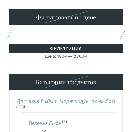
цена
цена
Фильтровать по цене
ФИЛЬТРАЦИЯ
Цена:
180₽
—
2800₽
Категории продуктов
Доставка Рыбы и Морепродуктов на Дом
(135)
(8)
Вяленая Рыба