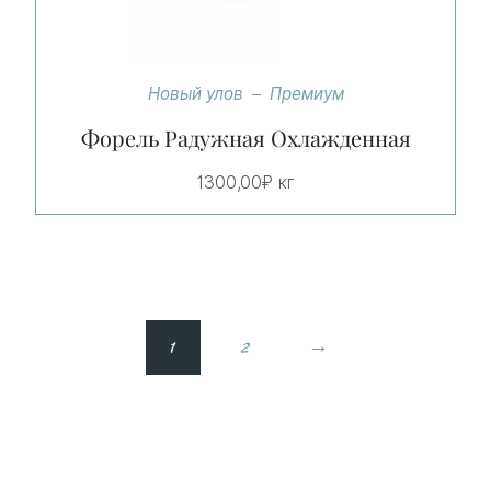
Новый улов
Премиум
Форель Радужная Охлажденная
1300,00
₽
кг
1
2
→
Минимальная
Максимальная