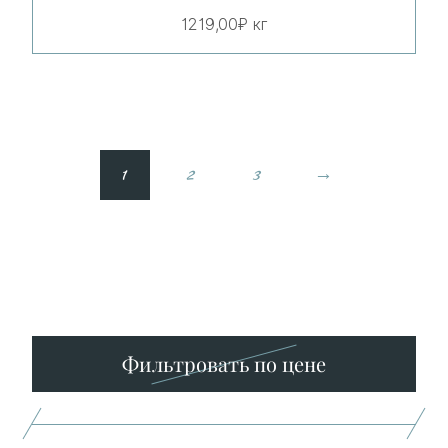
1219,00
₽
кг
1
2
3
→
Минимальная
Максимальная
цена
цена
Фильтровать по цене