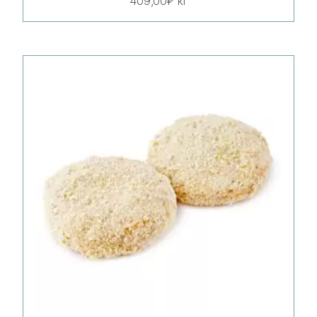
409,00
₽
кг