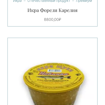
Икра
Отечественный продукт
Премиум
из 5
Икра Форели Карелия
8800,00
₽