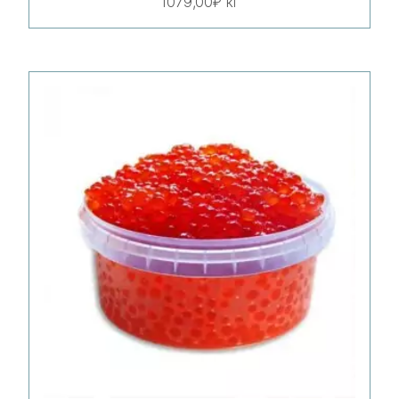
1079,00
₽
кг