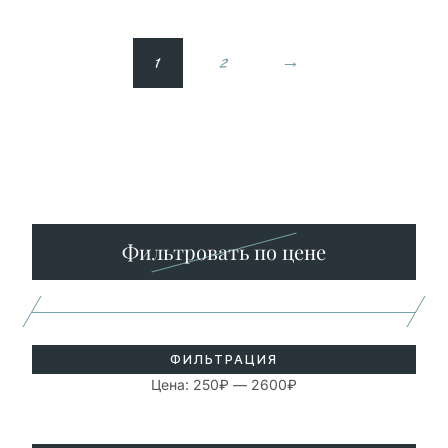
1
2
→
Минимальная
Максимальная
цена
цена
Фильтровать по цене
ФИЛЬТРАЦИЯ
Цена:
250₽
—
2600₽