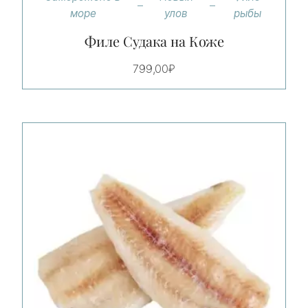
море
улов
рыбы
Филе Судака на Коже
799,00
₽