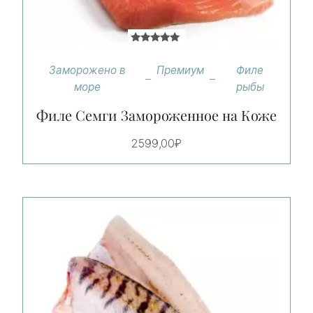
Оценка
5.00
Заморожено в
Премиум
Филе
из 5
море
рыбы
Филе Семги Замороженное на Коже
2599,00
₽