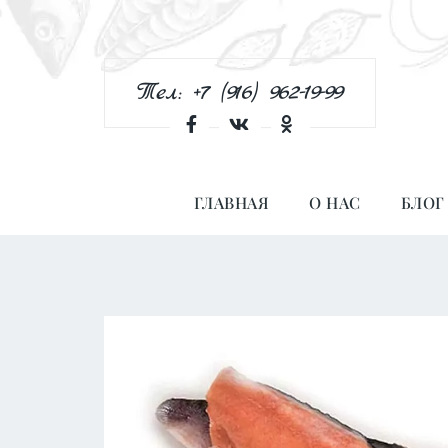
Тел: +7 (916) 962-19-99
ГЛАВНАЯ
О НАС
БЛОГ
Количество
товара
Филе
Горбуши