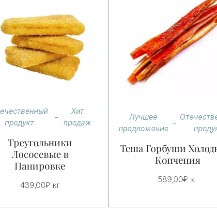
ечественный
Хит
Лучшее
Отечеств
продукт
продаж
предложение
проду
Треугольники
Теша Горбуши Холод
Лососевые в
Копчения
Панировке
589,00
₽
кг
439,00
₽
кг