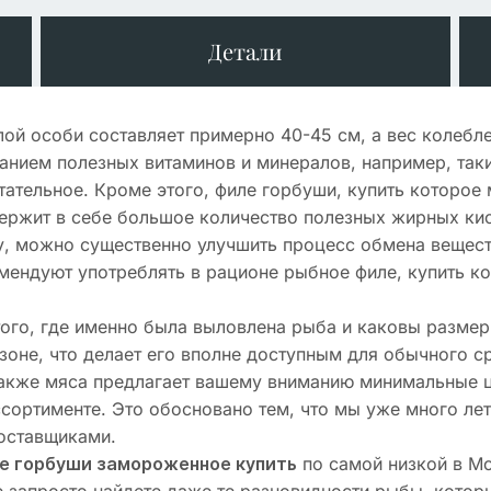
Детали
ой особи составляет примерно 40-45 см, а вес колебле
нием полезных витаминов и минералов, например, таких
тательное. Кроме этого, филе горбуши, купить которое
ержит в себе большое количество полезных жирных кис
у, можно существенно улучшить процесс обмена вещест
мендуют употреблять в рационе рыбное филе, купить к
того, где именно была выловлена рыба и каковы разме
оне, что делает его вполне доступным для обычного с
 также мяса предлагает вашему вниманию минимальные 
сортименте. Это обосновано тем, что мы уже много лет
оставщиками.
по самой низкой в Мо
е горбуши замороженное купить