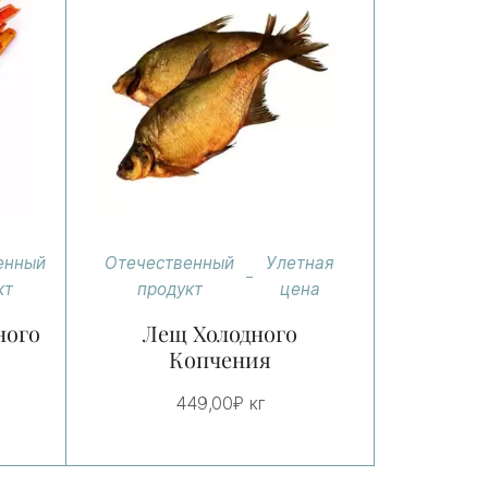
Отечественный
Улетная
енный
продукт
цена
кт
Лещ Холодного
ного
Копчения
449,00
₽
кг