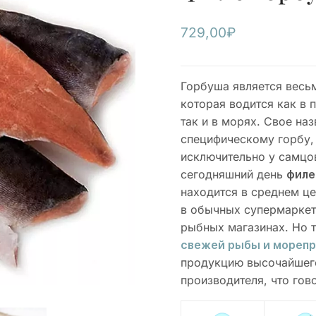
729,00
₽
Горбуша является весьм
которая водится как в 
так и в морях. Свое на
специфическому горбу,
исключительно у самцов
сегодняшний день
филе
находится в среднем це
в обычных супермаркета
рыбных магазинах. Но 
свежей рыбы и мореп
продукцию высочайшего
производителя, что гов