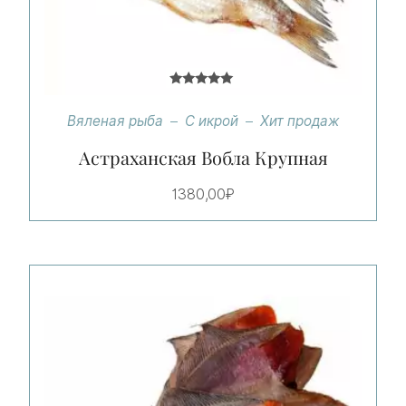
Оценка
5.00
Вяленая рыба
С икрой
Хит продаж
из 5
Астраханская Вобла Крупная
1380,00
₽