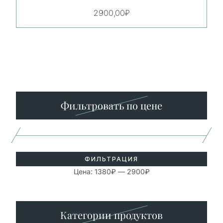
2900,00
₽
Минимальная
Максимальная
цена
цена
Фильтровать по цене
ФИЛЬТРАЦИЯ
Цена:
1380₽
—
2900₽
Категории продуктов