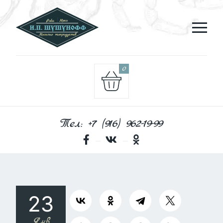
0
Тел: +7 (916) 962-19-99
23
Янв