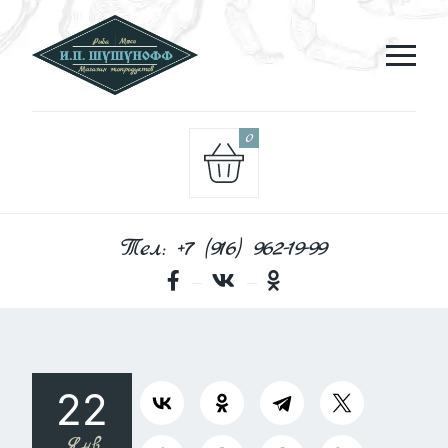
0
Тел: +7 (916) 962-19-99
22
Янв