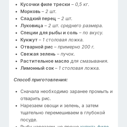
–
.
Кусочки филе трески
0,5 кг
–
Морковь
2 шт.
Сладкий перец
– 2 шт.
–
Луковица
2 шт. среднего размера.
Специи для рыбы и соль
– по вкусу.
–
Кунжут
1 столовая ложка.
–
Отварной рис
примерно 200 г.
–
Свежая зелень
пучок.
Растительное масло
для смазывания.
–
Лимонный сок
1 столовая ложка.
Способ приготовления:
Сначала необходимо заранее промыть и
отварить рис.
Нарезаем овощи и зелень, а затем
тщательно перемешиваем в глубокой
посуде.
Рыбу нарезаем, но проще
купить филе