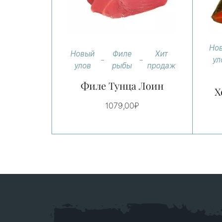
Но
Новый
Филе
Хит
ул
улов
рыбы
продаж
Филе Тунца Лоин
Х
1079,00
₽