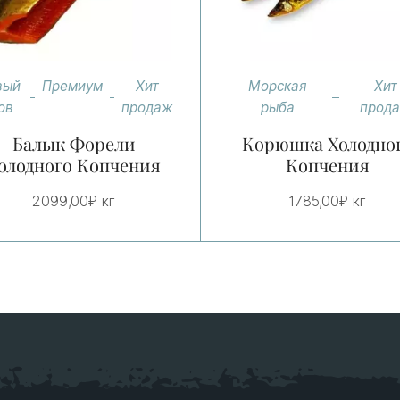
вый
Премиум
Хит
Морская
Хит
ов
продаж
рыба
прод
Балык Форели
Корюшка Холодно
олодного Копчения
Копчения
2099,00
₽
кг
1785,00
₽
кг