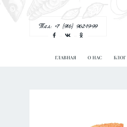
Тел: +7 (916) 962-19-99
ГЛАВНАЯ
О НАС
БЛОГ
Количество
товара
Рыбные
Фигурки
в
Панировке