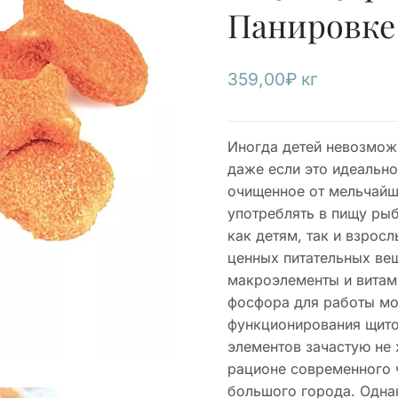
Панировке
359,00
₽
кг
Иногда детей невозмож
даже если это идеальн
очищенное от мельчайш
употреблять в пищу ры
как детям, так и взрос
ценных питательных вещ
макроэлементы и витам
фосфора для работы мо
функционирования щито
элементов зачастую не 
рационе современного 
большого города. Однак