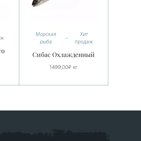
Морская
Хит
аж
рыба
продаж
го
Сибас Охлажденный
1499,00
₽
кг